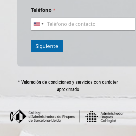
Teléfono
*
U
n
i
t
Siguiente
e
d
S
t
a
* Valoración de condiciones y servicios con carácter
t
e
aproximado
s
+
1