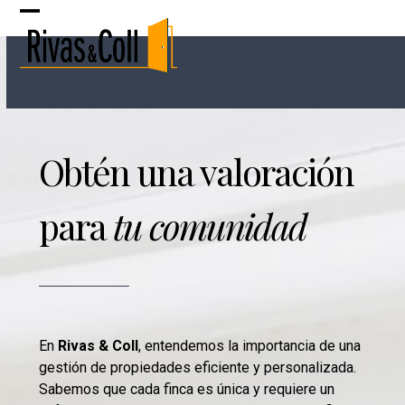
Skip
Open
Close
to
content
mobile
mobile
menu
menu
Obtén una valoración
para
tu comunidad
En
Rivas & Coll
, entendemos la importancia de una
gestión de propiedades eficiente y personalizada.
Sabemos que cada finca es única y requiere un