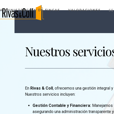
Skip
to
ADMINISTRACIÓN DE FINCAS
VALORACIONES
SE
content
Nuestros servicio
En
Rivas & Coll
, ofrecemos una gestión integral y
Nuestros servicios incluyen:
Gestión Contable y Financiera:
Manejamos la
asegurando una administración transparente y 